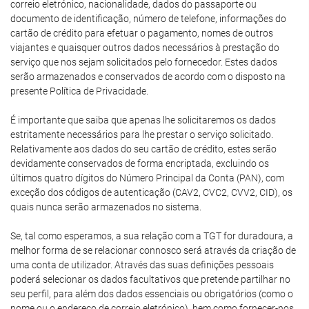
correio eletrónico, nacionalidade, dados do passaporte ou
documento de identificação, número de telefone, informações do
cartão de crédito para efetuar o pagamento, nomes de outros
viajantes e quaisquer outros dados necessários à prestação do
serviço que nos sejam solicitados pelo fornecedor. Estes dados
serão armazenados e conservados de acordo com o disposto na
presente Política de Privacidade.
É importante que saiba que apenas lhe solicitaremos os dados
estritamente necessários para lhe prestar o serviço solicitado.
Relativamente aos dados do seu cartão de crédito, estes serão
devidamente conservados de forma encriptada, excluindo os
últimos quatro dígitos do Número Principal da Conta (PAN), com
exceção dos códigos de autenticação (CAV2, CVC2, CVV2, CID), os
quais nunca serão armazenados no sistema.
Se, tal como esperamos, a sua relação com a TGT for duradoura, a
melhor forma de se relacionar connosco será através da criação de
uma conta de utilizador. Através das suas definições pessoais
poderá selecionar os dados facultativos que pretende partilhar no
seu perfil, para além dos dados essenciais ou obrigatórios (como o
nome ou o endereço de correio eletrónico), bem como fornecer-nos