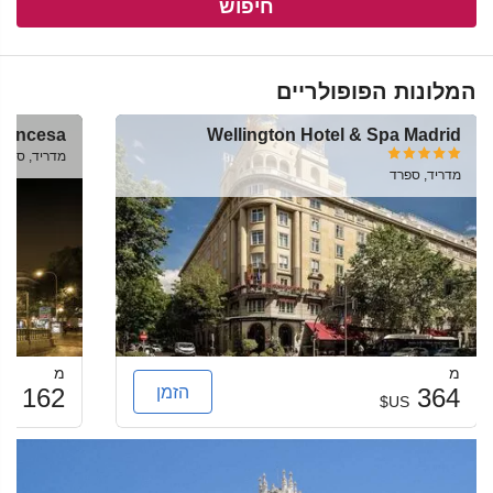
חיפוש
המלונות הפופולריים
Princesa
Wellington Hotel & Spa Madrid
מדריד, ספרד
מדריד, ספרד
מ
מ
הזמן
162
364
US$
US$